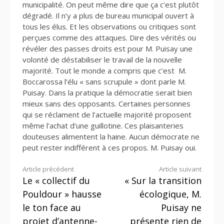
municipalité. On peut même dire que ça c’est plutôt
dégradé. Il n’y a plus de bureau municipal ouvert à
tous les élus. Et les observations ou critiques sont
perçues comme des attaques. Dire des vérités ou
révéler des passes droits est pour M. Puisay une
volonté de déstabiliser le travail de la nouvelle
majorité. Tout le monde a compris que c’est M.
Boccarossa l’élu « sans scrupule » dont parle M.
Puisay. Dans la pratique la démocratie serait bien
mieux sans des opposants. Certaines personnes
qui se réclament de l’actuelle majorité proposent
même l’achat d’une guillotine. Ces plaisanteries
douteuses alimentent la haine. Aucun démocrate ne
peut rester indifférent à ces propos. M. Puisay oui.
Lire
Article précédent
Article suivant
Le « collectif du
« Sur la transition
la
Pouldour » hausse
écologique, M.
suite
le ton face au
Puisay ne
projet d’antenne-
présente rien de